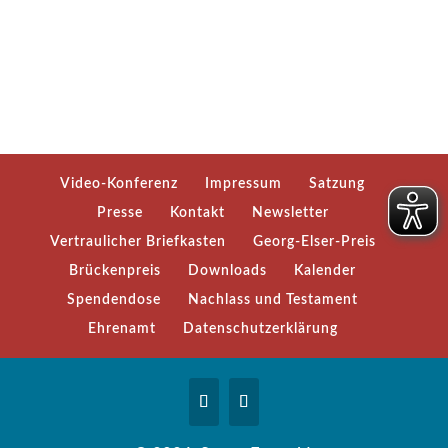
Video-Konferenz
Impressum
Satzung
Presse
Kontakt
Newsletter
Vertraulicher Briefkasten
Georg-Elser-Preis
Brückenpreis
Downloads
Kalender
Spendendose
Nachlass und Testament
Ehrenamt
Datenschutzerklärung