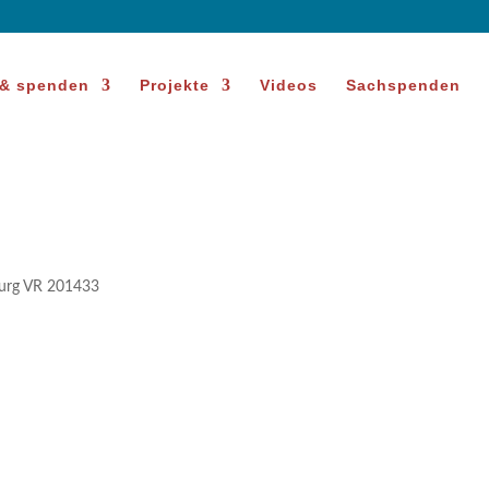
 & spenden
Projekte
Videos
Sachspenden
sburg VR 201433