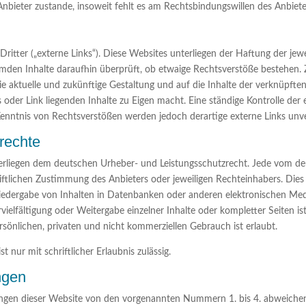
bieter zustande, insoweit fehlt es am Rechtsbindungswillen des Anbiete
itter („externe Links“). Diese Websites unterliegen der Haftung der jewei
remden Inhalte daraufhin überprüft, ob etwaige Rechtsverstöße bestehen
f die aktuelle und zukünftige Gestaltung und auf die Inhalte der verknüpft
s oder Link liegenden Inhalte zu Eigen macht. Eine ständige Kontrolle der
enntnis von Rechtsverstößen werden jedoch derartige externe Links unve
rechte
nterliegen dem deutschen Urheber- und Leistungsschutzrecht. Jede vom d
ftlichen Zustimmung des Anbieters oder jeweiligen Rechteinhabers. Dies gi
iedergabe von Inhalten in Datenbanken oder anderen elektronischen Med
ielfältigung oder Weitergabe einzelner Inhalte oder kompletter Seiten ist 
önlichen, privaten und nicht kommerziellen Gebrauch ist erlaubt.
 nur mit schriftlicher Erlaubnis zulässig.
ngen
gen dieser Website von den vorgenannten Nummern 1. bis 4. abweichen,