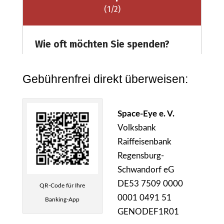
Gebührenfrei direkt überweisen:
​Space-Eye e. V.
Volksbank
Raiffeisenbank
Regensburg-
Schwandorf eG
DE53 7509 0000
QR-Code für Ihre
0001 0491 51
Banking-App
GENODEF1R01