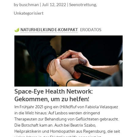
by
buschman
|
Juli 12, 2022
|
Seenotrettung
,
Unkategorisiert