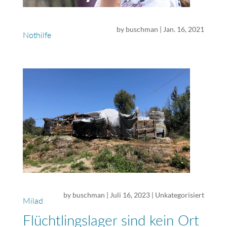
by
buschman
|
Jan. 16, 2021
Nothilfe
by
buschman
|
Juli 16, 2023
|
Unkategorisiert
Milad
Flüchtlingslager sind kein Ort