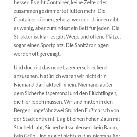
besser. Es gibt Container, keine Zelte oder
zusammen gezimmerte Hütten mehr. Die
Container können geheizt werden, drinnen gibt
es wenig, aber zumindest ein Bett für jeden. Die
Struktur ist klar, es gibt Wege und offene Plätze,
sogar einen Sportplatz. Die Sanitäranlagen
werden oft gereinigt.
Und doch ist das neue Lager erschreckend
anzusehen. Natürlich waren wir nicht drin.
Niemand darf aktuell hinein. Niemand außer
dem Sicherheitspersonal und den Flüchtlingen,
die hier leben müssen. Wir sind mitten in den
Bergen, ungefähr zwei Stunden Fußmarsch von
der Stadt entfernt. Es gibt einen hohen Zaun mit
Stacheldraht, Sicherheitsschleusen, kein Baum,
kein Grün. Und es gibt nichts zu tun, nichts außer