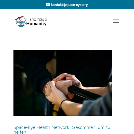
kontakt@space-eye.org
Space-Eye Health Network: Gekommen, um zu
helfen!