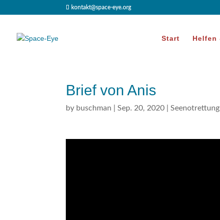
kontakt@space-eye.org
Start
Helfen
Brief von Anis
by
buschman
|
Sep. 20, 2020
|
Seenotrettung