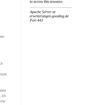
ben
ch
nicht
seine
, ich
hrte