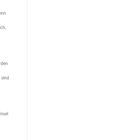
denn
ich,
erden
h sind
Insel