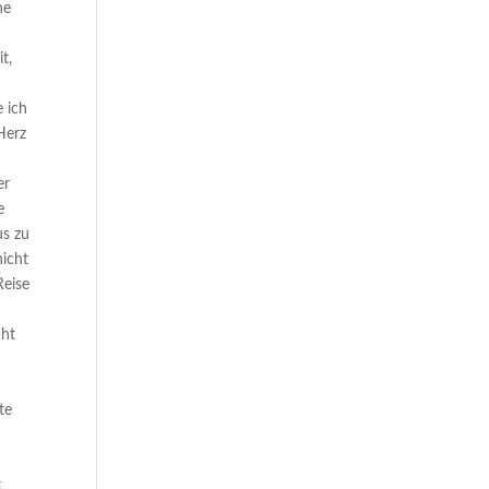
ne
t,
e ich
 Herz
er
e
us zu
nicht
Reise
cht
te
t