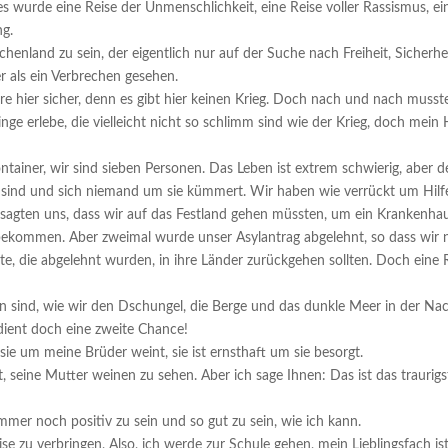
es wurde eine Reise der Unmenschlichkeit, eine Reise voller Rassismus, ei
ng.
chenland zu sein, der eigentlich nur auf der Suche nach Freiheit, Sicherhei
 als ein Verbrechen gesehen.
e hier sicher, denn es gibt hier keinen Krieg. Doch nach und nach musst
inge erlebe, die vielleicht nicht so schlimm sind wie der Krieg, doch mein
ontainer, wir sind sieben Personen. Das Leben ist extrem schwierig, aber d
ank sind und sich niemand um sie kümmert. Wir haben wie verrückt um Hilf
e sagten uns, dass wir auf das Festland gehen müssten, um ein Krankenha
 bekommen. Aber zweimal wurde unser Asylantrag abgelehnt, so dass wir 
te, die abgelehnt wurden, in ihre Länder zurückgehen sollten. Doch eine 
n sind, wie wir den Dschungel, die Berge und das dunkle Meer in der Na
dient doch eine zweite Chance!
e um meine Brüder weint, sie ist ernsthaft um sie besorgt.
ist, seine Mutter weinen zu sehen. Aber ich sage Ihnen: Das ist das traurigs
mmer noch positiv zu sein und so gut zu sein, wie ich kann.
se zu verbringen, Also, ich werde zur Schule gehen, mein Lieblingsfach is