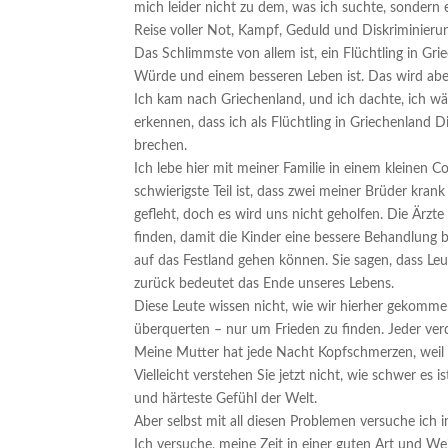
mich leider nicht zu dem, was ich suchte, sondern 
Reise voller Not, Kampf, Geduld und Diskriminieru
Das Schlimmste von allem ist, ein Flüchtling in Grie
Würde und einem besseren Leben ist. Das wird aber
Ich kam nach Griechenland, und ich dachte, ich wär
erkennen, dass ich als Flüchtling in Griechenland D
brechen.
Ich lebe hier mit meiner Familie in einem kleinen C
schwierigste Teil ist, dass zwei meiner Brüder kr
gefleht, doch es wird uns nicht geholfen. Die Ärzt
finden, damit die Kinder eine bessere Behandlung
auf das Festland gehen können. Sie sagen, dass Leu
zurück bedeutet das Ende unseres Lebens.
Diese Leute wissen nicht, wie wir hierher gekomme
überquerten – nur um Frieden zu finden. Jeder ver
Meine Mutter hat jede Nacht Kopfschmerzen, weil si
Vielleicht verstehen Sie jetzt nicht, wie schwer es 
und härteste Gefühl der Welt.
Aber selbst mit all diesen Problemen versuche ich i
Ich versuche, meine Zeit in einer guten Art und Wei