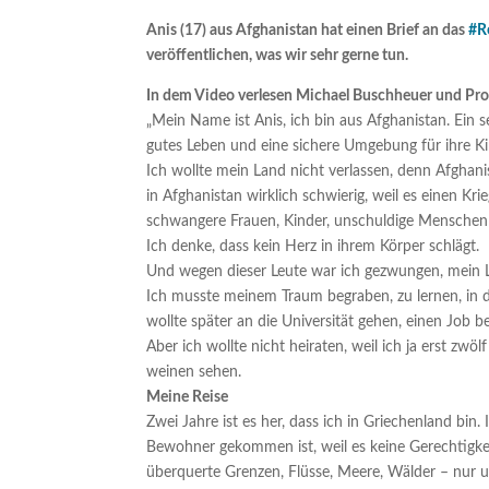
Anis (17) aus Afghanistan hat einen Brief an das
#R
veröffentlichen, was wir sehr gerne tun.
In dem Video verlesen Michael Buschheuer und Prof
„Mein Name ist Anis, ich bin aus Afghanistan. Ein 
gutes Leben und eine sichere Umgebung für ihre Kind
Ich wollte mein Land nicht verlassen, denn Afghani
in Afghanistan wirklich schwierig, weil es einen Kri
schwangere Frauen, Kinder, unschuldige Menschen
Ich denke, dass kein Herz in ihrem Körper schlägt.
Und wegen dieser Leute war ich gezwungen, mein L
Ich musste meinem Traum begraben, zu lernen, in d
wollte später an die Universität gehen, einen Job b
Aber ich wollte nicht heiraten, weil ich ja erst zwö
weinen sehen.
Meine Reise
Zwei Jahre ist es her, dass ich in Griechenland bin.
Bewohner gekommen ist, weil es keine Gerechtigkei
überquerte Grenzen, Flüsse, Meere, Wälder – nur um