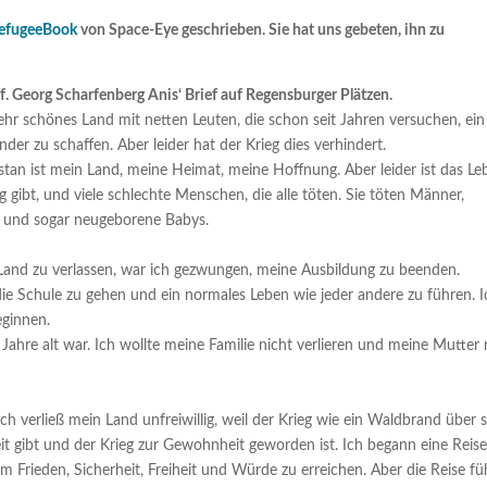
efugeeBook
von Space-Eye geschrieben. Sie hat uns gebeten, ihn zu
. Georg Scharfenberg Anis‘ Brief auf Regensburger Plätzen.
sehr schönes Land mit netten Leuten, die schon seit Jahren versuchen, ein
er zu schaffen. Aber leider hat der Krieg dies verhindert.
stan ist mein Land, meine Heimat, meine Hoffnung. Aber leider ist das Le
eg gibt, und viele schlechte Menschen, die alle töten. Sie töten Männer,
 und sogar neugeborene Babys.
and zu verlassen, war ich gezwungen, meine Ausbildung zu beenden.
ie Schule zu gehen und ein normales Leben wie jeder andere zu führen. I
eginnen.
lf Jahre alt war. Ich wollte meine Familie nicht verlieren und meine Mutter 
 Ich verließ mein Land unfreiwillig, weil der Krieg wie ein Waldbrand über 
t gibt und der Krieg zur Gewohnheit geworden ist. Ich begann eine Reise
 Frieden, Sicherheit, Freiheit und Würde zu erreichen. Aber die Reise fü