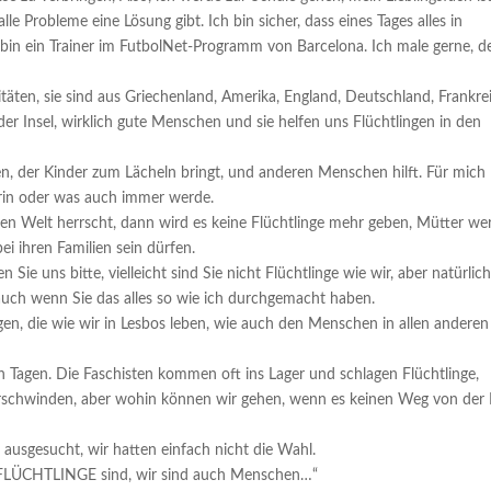
le Probleme eine Lösung gibt. Ich bin sicher, dass eines Tages alles in
h bin ein Trainer im FutbolNet-Programm von Barcelona. Ich male gerne, 
täten, sie sind aus Griechenland, Amerika, England, Deutschland, Frankre
 der Insel, wirklich gute Menschen und sie helfen uns Flüchtlingen in den
n, der Kinder zum Lächeln bringt, und anderen Menschen hilft. Für mich
rerin oder was auch immer werde.
zen Welt herrscht, dann wird es keine Flüchtlinge mehr geben, Mütter w
ei ihren Familien sein dürfen.
n Sie uns bitte, vielleicht sind Sie nicht Flüchtlinge wie wir, aber natürlic
auch wenn Sie das alles so wie ich durchgemacht haben.
igen, die wie wir in Lesbos leben, wie auch den Menschen in allen anderen
sen Tagen. Die Faschisten kommen oft ins Lager und schlagen Flüchtlinge,
verschwinden, aber wohin können wir gehen, wenn es keinen Weg von der 
ausgesucht, wir hatten einfach nicht die Wahl.
ÜCHTLINGE sind, wir sind auch Menschen…“