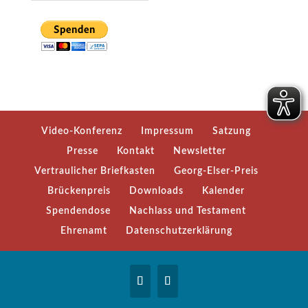
Video-Konferenz
Impressum
Satzung
Presse
Kontakt
Newsletter
Vertraulicher Briefkasten
Georg-Elser-Preis
Brückenpreis
Downloads
Kalender
Spendendose
Nachlass und Testament
Ehrenamt
Datenschutzerklärung