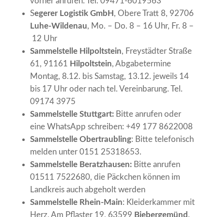
vorher anrufen: Tel. 09471-6019563
S
egerer Logistik GmbH
, Obere Tratt 8, 92706
Luhe-Wildenau
, Mo. – Do. 8 – 16 Uhr, Fr. 8 –
12 Uhr
Sammelstelle Hilpoltstein
, Freystädter Straße
61, 91161
Hilpoltstein
, Abgabetermine
Montag, 8.12. bis Samstag, 13.12. jeweils 14
bis 17 Uhr oder nach tel. Vereinbarung. Tel.
09174 3975
Sammelstelle
Stuttgart
:
Bitte anrufen oder
eine WhatsApp schreiben: +49 177 8622008
Sammelstelle
Obertraubling
: Bitte telefonisch
melden unter 0151 25318653.
Sammelstelle
Beratzhausen
:
Bitte anrufen
01511 7522680, die Päckchen können im
Landkreis auch abgeholt werden
Sammelstelle Rhein-Main
: Kleiderkammer mit
Herz, Am Pflaster 19, 63599
Biebergemünd
.