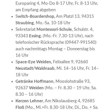
Europaring 4, Mo-Do 8-17 Uhr, Fr. 8-13 Uhr,
am Empfang abgeben
S
witch-Boardershop,
Am Platzl 13, 94315
Straubing
, Mo.-Sa. 10-18 Uhr
Sekretariat
Montessori-Schule,
Schulstr. 4,
93343
Essing
, (Mo.-Fr. 7.30-13 Uhr), nach
telefonischer Rücksprache (09447-991540)
auch nachmittags Montag – Donnerstag bis
16 Uhr
S
pace-Eye Weiden,
Felixallee 9, 92660
Neustadt/Waldnaab
, Mi. 14–16 Uhr, Fr. 14–
18 Uhr
Getränke Hoffmann
, Mooslohstraße 93,
92637
Weiden
(Mo. – Fr. 8.30 – 19 Uhr, Sa.
8.30 – 16 Uhr)
Kerzen Lehner
, Am Nikolausberg 4, 92685
Floß
(Mo., Mi.+Fr. 8.30-18 Uhr, Di., Do. + Sa.