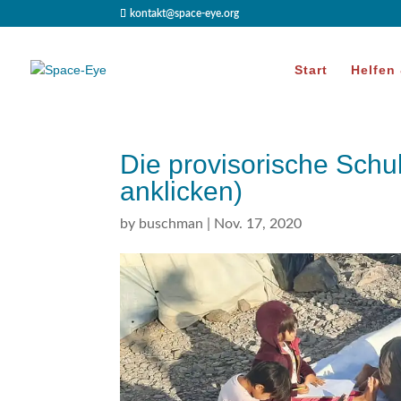
kontakt@space-eye.org
Start
Helfen
Die provisorische Sch
anklicken)
by
buschman
|
Nov. 17, 2020