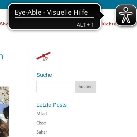
Shop
Über uns
Beratung für Geflüchtete
n
Suche
Letzte Posts
Milad
Cisse
Sahar