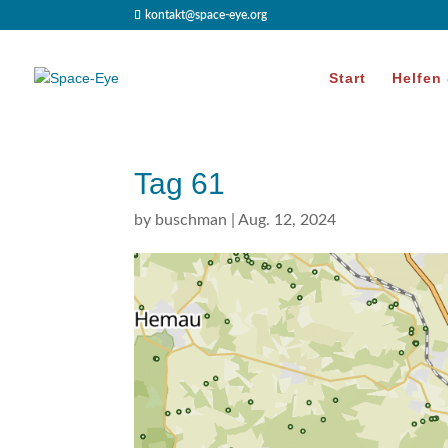
kontakt@space-eye.org
Start
Helfen
Tag 61
by
buschman
|
Aug. 12, 2024