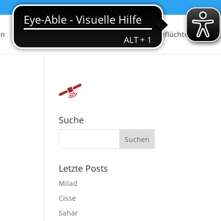
en
Shop
Über uns
Beratung für Geflüchtete
Suche
Letzte Posts
Milad
Cisse
Sahar