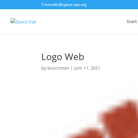
kontakt@space-eye.org
Start
Logo Web
by
buschman
|
Juni 11, 2021