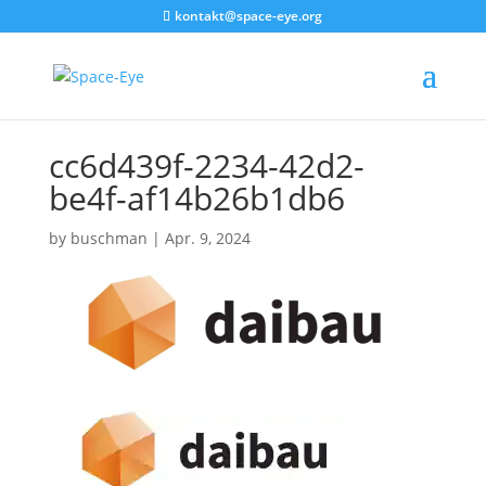
kontakt@space-eye.org
cc6d439f-2234-42d2-
be4f-af14b26b1db6
by
buschman
|
Apr. 9, 2024