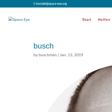
kontakt@space-eye.org
Start
Helfen
busch
by
buschman
|
Jan. 13, 2019