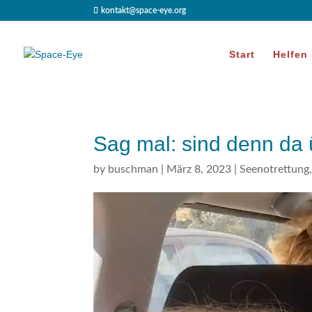
kontakt@space-eye.org
Start
Helfen
Sag mal: sind denn da 
by
buschman
|
März 8, 2023
|
Seenotrettung