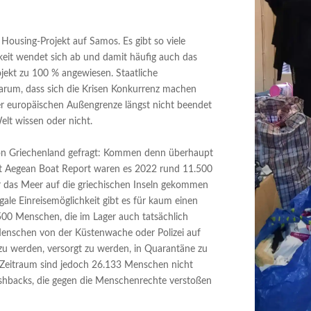
e Housing-Projekt auf Samos. Es gibt so viele
mkeit wendet sich ab und damit häufig auch das
ojekt zu 100 % angewiesen. Staatliche
t darum, dass sich die Krisen Konkurrenz machen
der europäischen Außengrenze längst nicht beendet
elt wissen oder nicht.
on Griechenland gefragt: Kommen denn überhaupt
aut Aegean Boat Report waren es 2022 rund 11.500
r das Meer auf die griechischen Inseln gekommen
 legale Einreisemöglichkeit gibt es für kaum einen
500 Menschen, die im Lager auch tatsächlich
 Menschen von der Küstenwache oder Polizei auf
 zu werden, versorgt zu werden, in Quarantäne zu
n Zeitraum sind jedoch 26.133 Menschen nicht
shbacks, die gegen die Menschenrechte verstoßen