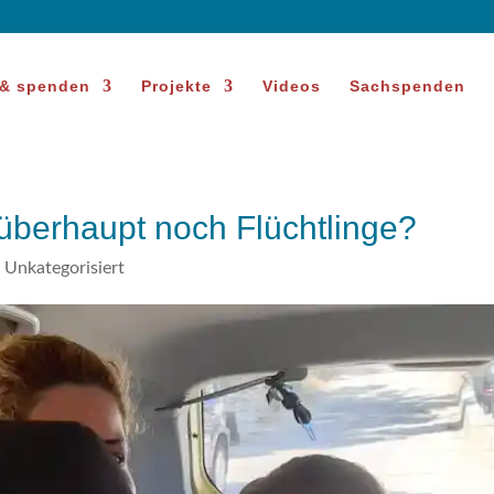
 & spenden
Projekte
Videos
Sachspenden
überhaupt noch Flüchtlinge?
,
Unkategorisiert