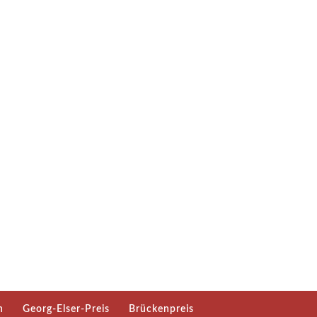
n
Georg-Elser-Preis
Brückenpreis