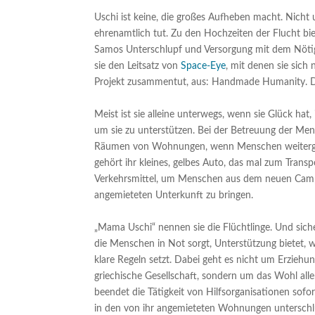
Uschi ist keine, die großes Aufheben macht. Nicht 
ehrenamtlich tut. Zu den Hochzeiten der Flucht bi
Samos Unterschlupf und Versorgung mit dem Nötig
sie den Leitsatz von
Space-Eye
, mit denen sie sich
Projekt zusammentut, aus: Handmade Humanity. Das
Meist ist sie alleine unterwegs, wenn sie Glück hat
um sie zu unterstützen. Bei der Betreuung der Me
Räumen von Wohnungen, wenn Menschen weitergezo
gehört ihr kleines, gelbes Auto, das mal zum Trans
Verkehrsmittel, um Menschen aus dem neuen Camp
angemieteten Unterkunft zu bringen.
„Mama Uschi“ nennen sie die Flüchtlinge. Und siche
die Menschen in Not sorgt, Unterstützung bietet, 
klare Regeln setzt. Dabei geht es nicht um Erziehun
griechische Gesellschaft, sondern um das Wohl aller
beendet die Tätigkeit von Hilfsorganisationen sofort
in den von ihr angemieteten Wohnungen unterschlü