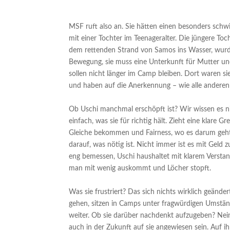
MSF ruft also an. Sie hätten einen besonders schwi
mit einer Tochter im Teenageralter. Die jüngere Toch
dem rettenden Strand von Samos ins Wasser, wurde a
Bewegung, sie muss eine Unterkunft für Mutter un
sollen nicht länger im Camp bleiben. Dort waren s
und haben auf die Anerkennung – wie alle andere
Ob Uschi manchmal erschöpft ist? Wir wissen es nic
einfach, was sie für richtig hält. Zieht eine klare 
Gleiche bekommen und Fairness, wo es darum geht,
darauf, was nötig ist. Nicht immer ist es mit Geld 
eng bemessen, Uschi haushaltet mit klarem Verstan
man mit wenig auskommt und Löcher stopft.
Was sie frustriert? Das sich nichts wirklich geänd
gehen, sitzen in Camps unter fragwürdigen Umstän
weiter. Ob sie darüber nachdenkt aufzugeben? Nein
auch in der Zukunft auf sie angewiesen sein. Auf i