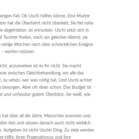
erigen Fall. Ob Uschi helfen könne. Eine Mutter
ter hat die Überfahrt nicht überlebt. Sie fiel nahe
bgetrieben, ist ertrunken. Uschi setzt sich in
d Tochter finden, noch am gleichen Abend, sie
ie einige Wochen nach dem schrecklichen Ereignis
n – warten müssen.
ht, anzumerken ist es ihr nicht. Sie macht
Grenze zwischen Gleichbehandlung, wo alle das
 zu sehen, wer was nötig hat. Und Uschi achtet
zu besorgen. Aber oft eben schon. Das Budget ist
d und unfassbar gutem Überblick. Sie weiß, wie
ert hat über all die Jahre. Menschen kommen und
den fest und wissen danach auch nicht wirklich
, Aufgeben ist nicht Uschis Ding. Zu viele werden
hre Hilfe, ihren Pragmatismus und ihre