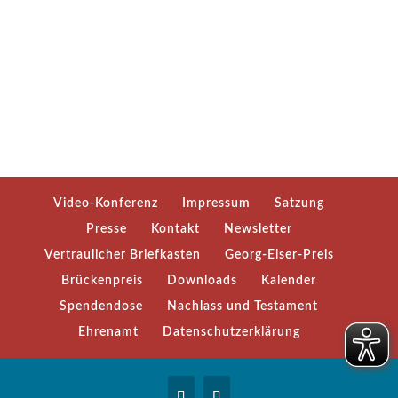
Video-Konferenz
Impressum
Satzung
Presse
Kontakt
Newsletter
Vertraulicher Briefkasten
Georg-Elser-Preis
Brückenpreis
Downloads
Kalender
Spendendose
Nachlass und Testament
Ehrenamt
Datenschutzerklärung