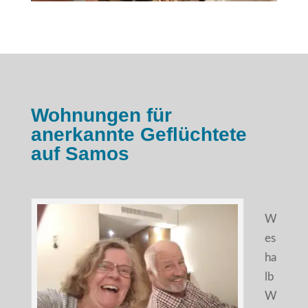
Wohnungen für
anerkannte Geflüchtete
auf Samos
W
es
ha
lb
W