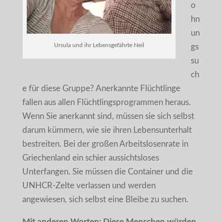
o
hn
un
Ursula und ihr Lebensgefährte Neil
gs
su
ch
e für diese Gruppe? Anerkannte Flüchtlinge
fallen aus allen Flüchtlingsprogrammen heraus.
Wenn Sie anerkannt sind, müssen sie sich selbst
darum kümmern, wie sie ihren Lebensunterhalt
bestreiten. Bei der großen Arbeitslosenrate in
Griechenland ein schier aussichtsloses
Unterfangen. Sie müssen die Container und die
UNHCR-Zelte verlassen und werden
angewiesen, sich selbst eine Bleibe zu suchen.
Mit anderen Worten: Diese Menschen würden